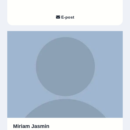
E-post

Miriam Jasmin