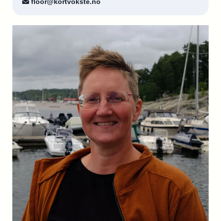
floor@kortvokste.no
