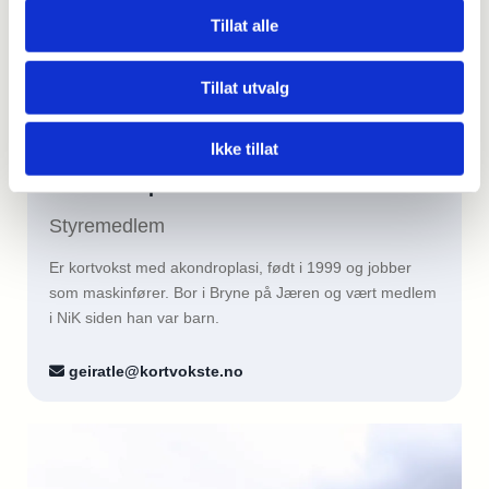
Tillat alle
Tillat utvalg
Ikke tillat
Geir Atle Apeland
Styremedlem
Er kortvokst med akondroplasi, født i 1999 og jobber
som maskinfører. Bor i Bryne på Jæren og vært medlem
i NiK siden han var barn.
geiratle@kortvokste.no
