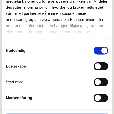
mediefunksjoner og for å analysere trafikken vår. Vi deler
Styremedlem
dessuten informasjon om hvordan du bruker nettstedet
Født 1974, bor i Oslo, har to barn, hvor en er født i 2009
vårt, med partnerne våre innen sosiale medier,
med akondroplasi. Jobber som lederassistent i Schibsted.
annonsering og analysearbeid, som kan kombinere den
Medlem i NiK siden 2010.
med annen informasjon du har gjort tilgjengelig for dem,
eller som de har samlet inn gjennom din bruk av
liv@kortvokste.no

tjenestene deres.
Samtykkevalg
Nødvendig
Egenskaper
Statistikk
Markedsføring