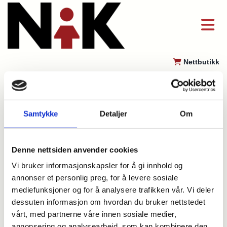
Nettbutikk

Samtykke
Detaljer
Om
Om NiK
Denne nettsiden anvender cookies
"Ikke minst når det gjelder"
Vi bruker informasjonskapsler for å gi innhold og
annonser et personlig preg, for å levere sosiale
Norsk Interesseforening for Kortvokste (NiK), også kjent som Little
mediefunksjoner og for å analysere trafikken vår. Vi deler
People of Norway, ble stiftet i 1983. Foreningen har i dag rundt
dessuten informasjon om hvordan du bruker nettstedet
400 medlemmer og arbeider for å forbedre levevilkårene for
vårt, med partnerne våre innen sosiale medier,
kortvokste både sosialt og økonomisk.
Årsmøtet er foreningens
annonsering og analysearbeid, som kan kombinere den