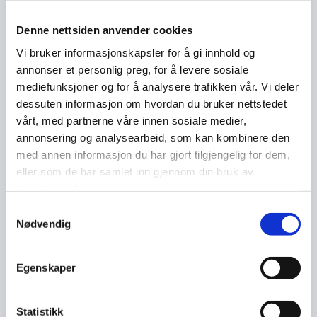
Denne nettsiden anvender cookies
Vi bruker informasjonskapsler for å gi innhold og
22/09/2025
av Admin
0
Kommentarer
annonser et personlig preg, for å levere sosiale
mediefunksjoner og for å analysere trafikken vår. Vi deler
Idrettsamling
dessuten informasjon om hvordan du bruker nettstedet
vårt, med partnerne våre innen sosiale medier,
annonsering og analysearbeid, som kan kombinere den
Nå er idrettslagshelgen over for denne gang og det har vært en
med annen informasjon du har gjort tilgjengelig for dem,
kjempe fin helg!
eller som de har samlet inn gjennom din bruk av
Under vår siste samling var det hele 19 engasjerte deltakere som
tjenestene deres.
møtte opp og idrettsgleden var til å ta og føle på! Trener Ole
Samtykkevalg
Martin Årst ledet økten med stor entusiasme og klarte som alltid å
Nødvendig
få frem det beste i deltakerne. Hans tilstedeværelse skaper både
engasjement og mestringsfølelse på banen.
Egenskaper
Denne gangen sto ikke bare fotball på programmet – vi hadde
også gleden av å få besøk fra Boccia-forbundet. De ga oss en
inspirerende introduksjon til sporten, etterfulgt av en praktisk økt
Statistikk