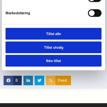
der alle fikk prøve seg. Boccia viste seg å være en utrolig morsom
og inkluderende idrett, der alle kan delta uansett funksjonsnivå.
Markedsføring
En stor takk til alle som deltok og bidro til at dette ble nok en
fantastisk samling. Vi gleder oss allerede til neste gang!
Tillat alle
Tillat utvalg
Ikke tillat
0
Feed